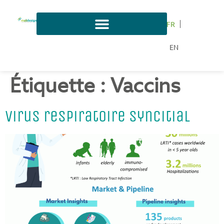
FR
EN
Étiquette :
Vaccins
Virus respiratoire syncitial