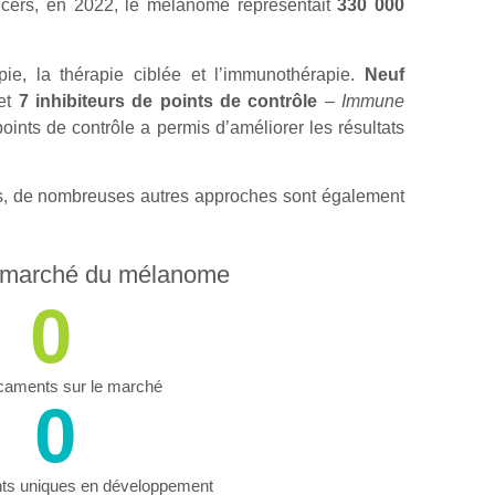
cers, en 2022, le mélanome représentait
330 000
ie, la thérapie ciblée et l’immunothérapie.
Neuf
 et
7
inhibiteurs de points de contrôle
–
Immune
 points de contrôle a permis d’améliorer les résultats
s, de nombreuses autres approches sont également
t marché du mélanome
0
caments sur le marché
0
ts uniques en développement