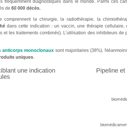
us fréquemment diagnostiqués dans le monde. Parmi ces can
rès de
60 000 décès.
comprennent la chirurgie, la radiothérapie, la chimiothérap
ché
dans cette indication : un vaccin, une thérapie cellulaire,
es et les traitements combinés)
.
L’utilisation des inhibiteurs de
es
anticorps monoclonaux
sont majoritaires (38%). Néanmoin
roduits uniques.
blant une indication
Pipeline e
ules
biomédi
biomédicamen