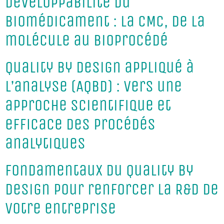
développabilité du
biomédicament : la CMC, de la
molécule au bioprocédé
Quality by Design appliqué à
l’analyse (AQbD) : vers une
approche scientifique et
efficace des procédés
analytiques
Fondamentaux du Quality by
Design pour renforcer la R&D de
votre entreprise