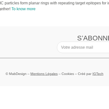
articles form planar rings with repeating target epitopes for 
gether!
To know more
S’ABONN
© MabDesign –
Mentions Légales
–
Cookies
– Créé par
IGTech