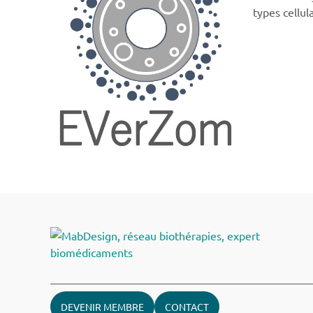
types cellul
DEVENIR MEMBRE
CONTACT