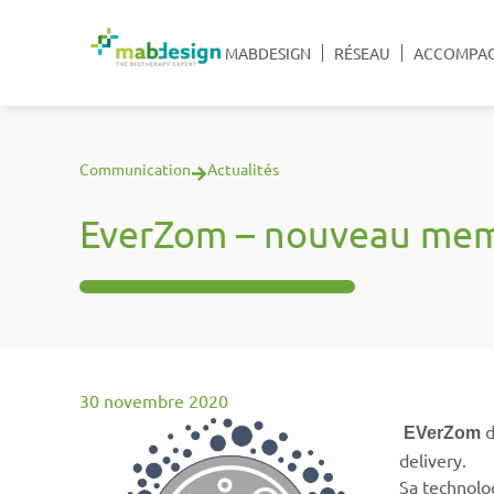
MABDESIGN
RÉSEAU
ACCOMPA
Communication
Actualités
EverZom – nouveau me
30 novembre 2020
d
EVerZom
delivery.
Sa technolo