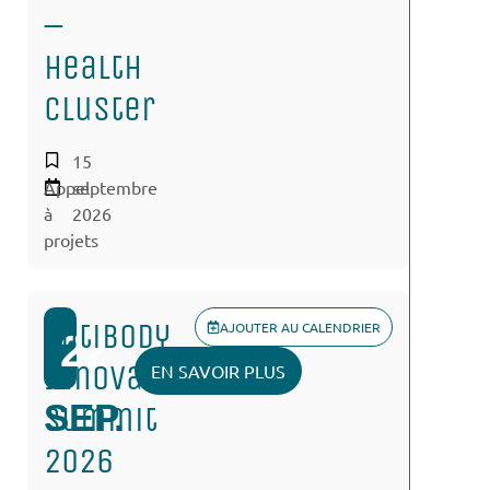
–
Health
Cluster
15
Appel
septembre
à
2026
projets
Antibody
AJOUTER AU CALENDRIER
22
Innovation
EN SAVOIR PLUS
SEP.
Summit
2026