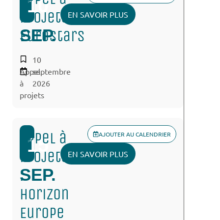
10
projets :
EN SAVOIR PLUS
SEP.
Eurostars
10
Appel
septembre
à
2026
projets
Appel à
AJOUTER AU CALENDRIER
15
projets
EN SAVOIR PLUS
SEP.
:
Horizon
Europe