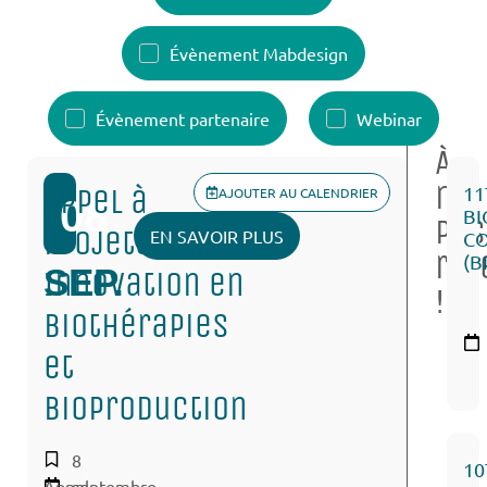
Évènement Mabdesign
Évènement partenaire
Webinar
À
ne
Appel à
11
AJOUTER AU CALENDRIER
08
B
pas
projets :
EN SAVOIR PLUS
C
rat
(B
SEP.
Innovation en
!
biothérapies
et
bioproduction
8
10
Appel
septembre