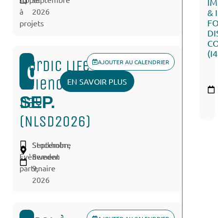
I
à
2026
& 
FO
projets
DI
C
(I
Nordic Life
AJOUTER AU CALENDRIER
08
Sciences
EN SAVOIR PLUS
SEP.
Day
(NLSD2026)
Septembre
Stockholm,
Évènement
8-
Sweden
partenaire
9,
2026