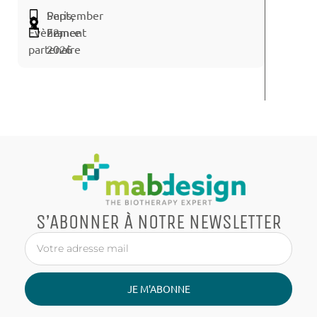
September
Paris,
Évènement
22,
France
partenaire
2026
S’ABONNER À NOTRE NEWSLETTER
JE M'ABONNE