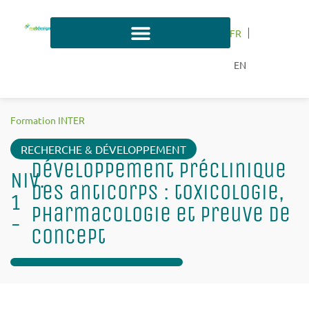
FR
EN
Formation INTER
RECHERCHE & DÉVELOPPEMENT
Développement préclinique
Niv.
des anticorps : toxicologie,
1
pharmacologie et preuve de
-
concept