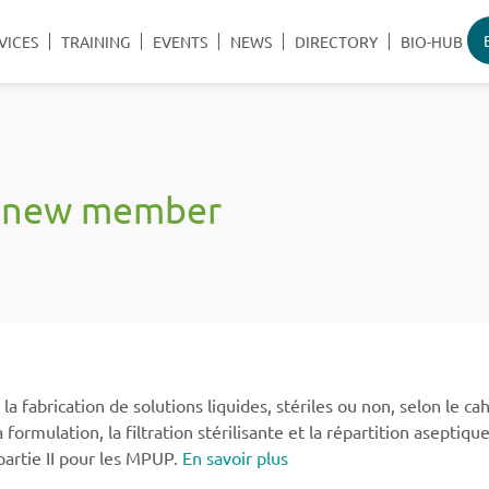
VICES
TRAINING
EVENTS
NEWS
DIRECTORY
BIO-HUB
 new member
brication de solutions liquides, stériles ou non, selon le cahi
mulation, la filtration stérilisante et la répartition aseptiq
partie II pour les MPUP.
En savoir plus